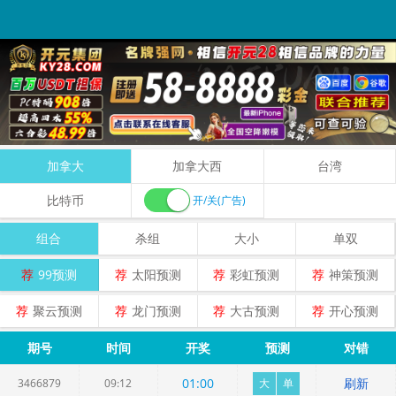
加拿大
加拿大西
台湾
比特币
开/关(广告)
组合
杀组
大小
单双
荐
99预测
荐
太阳预测
荐
彩虹预测
荐
神策预测
荐
聚云预测
荐
龙门预测
荐
大古预测
荐
开心预测
期号
时间
开奖
预测
对错
01
:
00
刷新
3466879
09:12
大
单