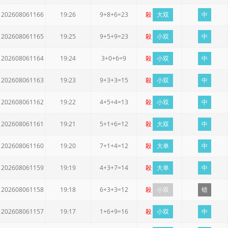
202608061166
19:26
9+8+6=23
殺
大双
中
202608061165
19:25
9+5+9=23
殺
小双
中
202608061164
19:24
3+0+6=9
殺
小双
中
202608061163
19:23
9+3+3=15
殺
小双
中
202608061162
19:22
4+5+4=13
殺
小双
中
202608061161
19:21
5+1+6=12
殺
大双
中
202608061160
19:20
7+1+4=12
殺
大单
中
202608061159
19:19
4+3+7=14
殺
大单
中
202608061158
19:18
6+3+3=12
殺
小双
错
202608061157
19:17
1+6+9=16
殺
小双
中