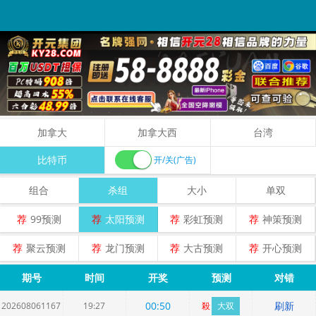
加拿大
加拿大西
台湾
比特币
开/关(广告)
组合
杀组
大小
单双
荐
99预测
荐
太阳预测
荐
彩虹预测
荐
神策预测
荐
聚云预测
荐
龙门预测
荐
大古预测
荐
开心预测
期号
时间
开奖
预测
对错
00
:
50
刷新
202608061167
19:27
殺
大双