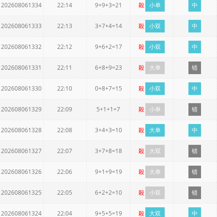
202608061334
22:14
9+9+3=21
殺
小单
中
202608061333
22:13
3+7+4=14
殺
小双
中
202608061332
22:12
9+6+2=17
殺
小双
中
202608061331
22:11
6+8+9=23
殺
大单
错
202608061330
22:10
0+8+7=15
殺
小双
中
202608061329
22:09
5+1+1=7
殺
小单
错
202608061328
22:08
3+4+3=10
殺
大单
中
202608061327
22:07
3+7+8=18
殺
大双
错
202608061326
22:06
9+1+9=19
殺
大单
错
202608061325
22:05
6+2+2=10
殺
小双
错
202608061324
22:04
9+5+5=19
殺
大双
中