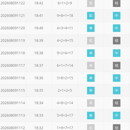
202608091122
18:42
6+1+2=9
双
错
202608091121
18:41
9+8+1=18
双
中
202608091120
18:40
4+3+4=11
单
中
202608091119
18:39
4+2+9=15
双
错
202608091118
18:38
9+2+6=17
单
中
202608091117
18:37
6+1+7=14
单
错
202608091116
18:36
5+8+2=15
单
中
202608091115
18:35
2+1+2=5
单
中
202608091114
18:34
4+8+2=14
单
错
202608091113
18:33
5+9+3=17
单
中
202608091112
18:32
1+9+7=17
双
错